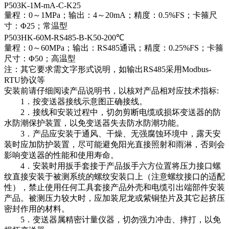
P503K-1M-mA-C-K25
量程：0～1MPa；输出：4～20mA；精度：0.5%FS；卡箍尺
寸：Φ25；常温型
P503HK-60M-RS485-B-K50-200℃
量程：0～60MPa；输出：RS485通讯；精度：0.25%FS；卡箍
尺寸：Φ50；高温型
注：其它要求需文字形式说明，如输出RS485采用Modbus-
RTU协议等
安装前请仔细阅读产品说明书，以核对产品相对应技术指标:
1．按变送器接线示意图正确接线。
2．接线和安装过程中，切勿剪断电缆或损坏变送器的防
水防潮保护装置，以免变送器失去防水防潮功能。
3．产品应安装于通风、干燥、无强腐蚀环境中，露天安
装时应加防护装置，尽可能避免阳光直接照射和雨淋，否则会
影响变送器的性能和使用寿命。
4．安装时用扳手套接于产品扳手六方位置将压力接口螺
纹直接安装于被测系统的螺纹安装口上（注意螺纹接口的适配
性），禁止使用任何工具套接产品外壳和电缆引出端部件安装
产品。被测压力较大时，应加装尼龙或紫铜垫片及其它起挤压
密封作用的材料。
5．变送器属精密计量仪器，切勿强力冲击、摔打，以免