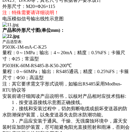
DN25、DN50等，其它尺寸可依据客户要求设计
外形尺寸：M20×Φ26×115
注：特殊需要请详细说明！
电压模似信号输出线性示意图
产品和外形尺寸图(单位mm)：
产品选型表:
P503K-1M-mA-C-K25
量程：0～1MPa；输出：4～20mA；精度：0.5%FS；卡箍尺
寸：Φ25；常温型
P503HK-60M-RS485-B-K50-200℃
量程：0～60MPa；输出：RS485通讯；精度：0.25%FS；卡箍
尺寸：Φ50；高温型
注：其它要求需文字形式说明，如输出RS485采用Modbus-
RTU协议等
安装前请仔细阅读产品说明书，以核对产品相对应技术指标:
1．按变送器接线示意图正确接线。
2．接线和安装过程中，切勿剪断电缆或损坏变送器的防
水防潮保护装置，以免变送器失去防水防潮功能。
3．产品应安装于通风、干燥、无强腐蚀环境中，露天安
装时应加防护装置，尽可能避免阳光直接照射和雨淋，否则会