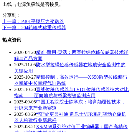
出线与电源负极线是否接反。
分享到：
上一篇
：P301平膜压力变送器
下一篇
：204轮辐式称重传感器
热点资讯
2026-04-20
精准·耐用·灵活：西赛拉绳位移传感器技术详
解与产品方案
2025-11-05
防水型拉绳位移传感器在地质安全监测中的
关键应用
2025-10-27
精细控制，高效运行——XS50微型拉线编码
器赋能中长量程气缸系统
2025-10-20
直线位移传感器与LVDT位移传感器技术对比
指南 ——面向地质与桥梁裂缝监测应用
2025-09-05
中国工程院院士陈学东：培育颠覆性技术，
开辟未来产业新赛道
2025-08-29
“窄”处更显神通 凯乐士VFR系列驱动仓储机
器人构建行业新标杆
2025-08-21
XS/M58系列绝对值工业编码器：国产高精传