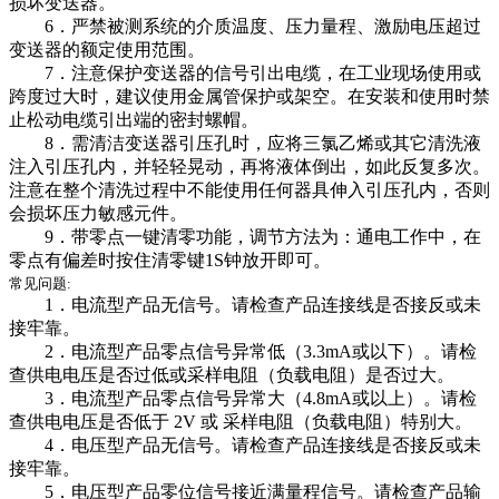
损坏变送器。
6．严禁被测系统的介质温度、压力量程、激励电压超过
变送器的额定使用范围。
7．注意保护变送器的信号引出电缆，在工业现场使用或
跨度过大时，建议使用金属管保护或架空。在安装和使用时禁
止松动电缆引出端的密封螺帽。
8．需清洁变送器引压孔时，应将三氯乙烯或其它清洗液
注入引压孔内，并轻轻晃动，再将液体倒出，如此反复多次。
注意在整个清洗过程中不能使用任何器具伸入引压孔内，否则
会损坏压力敏感元件。
9．带零点一键清零功能，调节方法为：通电工作中，在
零点有偏差时按住清零键1S钟放开即可。
常见问题:
1．电流型产品无信号。请检查产品连接线是否接反或未
接牢靠。
2．电流型产品零点信号异常低（3.3mA或以下）。请检
查供电电压是否过低或采样电阻（负载电阻）是否过大。
3．电流型产品零点信号异常大（4.8mA或以上）。请检
查供电电压是否低于 2V 或 采样电阻（负载电阻）特别大。
4．电压型产品无信号。请检查产品连接线是否接反或未
接牢靠。
5．电压型产品零位信号接近满量程信号。请检查产品输