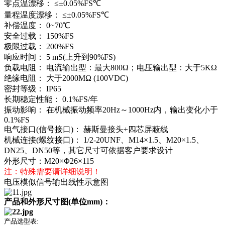
零点温漂移： ≤±0.05%FS℃
量程温度漂移： ≤±0.05%FS℃
补偿温度： 0~70℃
安全过载： 150%FS
极限过载： 200%FS
响应时间： 5 mS(上升到90%FS)
负载电阻： 电流输出型：最大800Ω；电压输出型：大于5KΩ
绝缘电阻： 大于2000MΩ (100VDC)
密封等级： IP65
长期稳定性能： 0.1%FS/年
振动影响： 在机械振动频率20Hz～1000Hz内，输出变化小于
0.1%FS
电气接口(信号接口)： 赫斯曼接头+四芯屏蔽线
机械连接(螺纹接口)： 1/2-20UNF、M14×1.5、M20×1.5、
DN25、DN50等，其它尺寸可依据客户要求设计
外形尺寸：M20×Φ26×115
注：特殊需要请详细说明！
电压模似信号输出线性示意图
产品和外形尺寸图(单位mm)：
产品选型表: