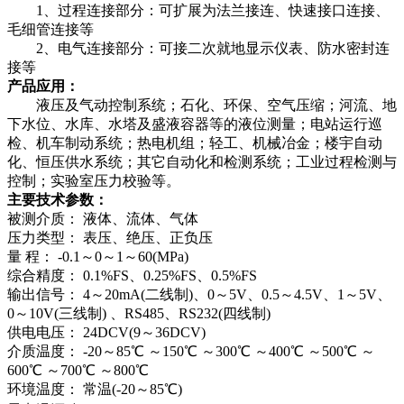
1、过程连接部分：可扩展为法兰接连、快速接口连接、
毛细管连接等
2、电气连接部分：可接二次就地显示仪表、防水密封连
接等
产品应用：
液压及气动控制系统；石化、环保、空气压缩；河流、地
下水位、水库、水塔及盛液容器等的液位测量；电站运行巡
检、机车制动系统；热电机组；轻工、机械冶金；楼宇自动
化、恒压供水系统；其它自动化和检测系统；工业过程检测与
控制；实验室压力校验等。
主要技术参数：
被测介质： 液体、流体、气体
压力类型： 表压、绝压、正负压
量 程： -0.1～0～1～60(MPa)
综合精度： 0.1%FS、0.25%FS、0.5%FS
输出信号： 4～20mA(二线制)、0～5V、0.5～4.5V、1～5V、
0～10V(三线制) 、RS485、RS232(四线制)
供电电压： 24DCV(9～36DCV)
介质温度： -20～85℃ ～150℃ ～300℃ ～400℃ ～500℃ ～
600℃ ～700℃ ～800℃
环境温度： 常温(-20～85℃)