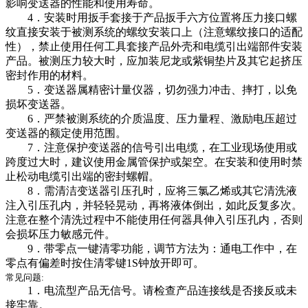
影响变送器的性能和使用寿命。
4．安装时用扳手套接于产品扳手六方位置将压力接口螺
纹直接安装于被测系统的螺纹安装口上（注意螺纹接口的适配
性），禁止使用任何工具套接产品外壳和电缆引出端部件安装
产品。被测压力较大时，应加装尼龙或紫铜垫片及其它起挤压
密封作用的材料。
5．变送器属精密计量仪器，切勿强力冲击、摔打，以免
损坏变送器。
6．严禁被测系统的介质温度、压力量程、激励电压超过
变送器的额定使用范围。
7．注意保护变送器的信号引出电缆，在工业现场使用或
跨度过大时，建议使用金属管保护或架空。在安装和使用时禁
止松动电缆引出端的密封螺帽。
8．需清洁变送器引压孔时，应将三氯乙烯或其它清洗液
注入引压孔内，并轻轻晃动，再将液体倒出，如此反复多次。
注意在整个清洗过程中不能使用任何器具伸入引压孔内，否则
会损坏压力敏感元件。
9．带零点一键清零功能，调节方法为：通电工作中，在
零点有偏差时按住清零键1S钟放开即可。
常见问题:
1．电流型产品无信号。请检查产品连接线是否接反或未
接牢靠。