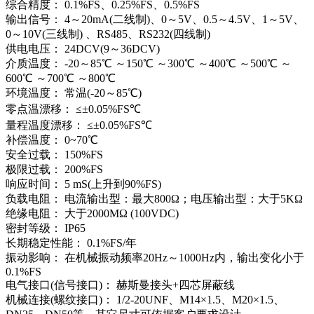
综合精度： 0.1%FS、0.25%FS、0.5%FS
输出信号： 4～20mA(二线制)、0～5V、0.5～4.5V、1～5V、
0～10V(三线制) 、RS485、RS232(四线制)
供电电压： 24DCV(9～36DCV)
介质温度： -20～85℃ ～150℃ ～300℃ ～400℃ ～500℃ ～
600℃ ～700℃ ～800℃
环境温度： 常温(-20～85℃)
零点温漂移： ≤±0.05%FS℃
量程温度漂移： ≤±0.05%FS℃
补偿温度： 0~70℃
安全过载： 150%FS
极限过载： 200%FS
响应时间： 5 mS(上升到90%FS)
负载电阻： 电流输出型：最大800Ω；电压输出型：大于5KΩ
绝缘电阻： 大于2000MΩ (100VDC)
密封等级： IP65
长期稳定性能： 0.1%FS/年
振动影响： 在机械振动频率20Hz～1000Hz内，输出变化小于
0.1%FS
电气接口(信号接口)： 赫斯曼接头+四芯屏蔽线
机械连接(螺纹接口)： 1/2-20UNF、M14×1.5、M20×1.5、