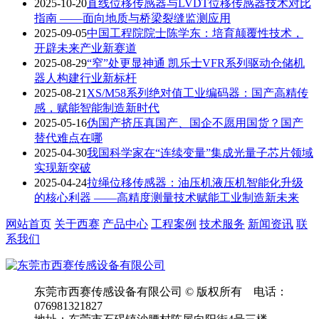
2025-10-20
直线位移传感器与LVDT位移传感器技术对比
指南 ——面向地质与桥梁裂缝监测应用
2025-09-05
中国工程院院士陈学东：培育颠覆性技术，
开辟未来产业新赛道
2025-08-29
“窄”处更显神通 凯乐士VFR系列驱动仓储机
器人构建行业新标杆
2025-08-21
XS/M58系列绝对值工业编码器：国产高精传
感，赋能智能制造新时代
2025-05-16
伪国产挤压真国产、国企不愿用国货？国产
替代难点在哪
2025-04-30
我国科学家在“连续变量”集成光量子芯片领域
实现新突破
2025-04-24
拉绳位移传感器：油压机液压机智能化升级
的核心利器 ——高精度测量技术赋能工业制造新未来
网站首页
关于西赛
产品中心
工程案例
技术服务
新闻资讯
联
系我们
东莞市西赛传感设备有限公司 © 版权所有 电话：
076981321827