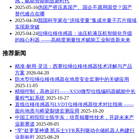
感，赋能智能制造新时代
2025-05-16
伪国产挤压真国产、国企不愿用国货？国产
替代难点在哪
2025-04-30
我国科学家在“连续变量”集成光量子芯片领域
实现新突破
2025-04-24
拉绳位移传感器：油压机液压机智能化升级
的核心利器 ——高精度测量技术赋能工业制造新未来
推荐新闻
精准·耐用·灵活：西赛拉绳位移传感器技术详解与产品
方案
2026-04-20
防水型拉绳位移传感器在地质安全监测中的关键应用
2025-11-05
精细控制，高效运行——XS50微型拉线编码器赋能中长
量程气缸系统
2025-10-27
直线位移传感器与LVDT位移传感器技术对比指南 ——
面向地质与桥梁裂缝监测应用
2025-10-20
中国工程院院士陈学东：培育颠覆性技术，开辟未来产
业新赛道
2025-09-05
“窄”处更显神通 凯乐士VFR系列驱动仓储机器人构建行
业新标杆
2025-08-29