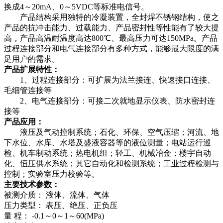
换成4～20mA、0～5VDC等标准电信号。
产品结构采用独特的冷凝装置，全封焊不锈钢结构，使之
产品的抗冲击能力、过载能力、产品密封性等性能有了较大提
高，产品高温耐温度高达800℃、最高压力可达150MPa。产品
过程连接部分和电气连接部分有多种方式，能够最大限度的满
足用户的需求。
产品扩展特性：
1、过程连接部分：可扩展为法兰接连、快速接口连接、
毛细管连接等
2、电气连接部分：可接二次就地显示仪表、防水密封连
接等
产品应用：
液压及气动控制系统；石化、环保、空气压缩；河流、地
下水位、水库、水塔及盛液容器等的液位测量；电站运行巡
检、机车制动系统；热电机组；轻工、机械冶金；楼宇自动
化、恒压供水系统；其它自动化和检测系统；工业过程检测与
控制；实验室压力校验等。
主要技术参数：
被测介质： 液体、流体、气体
压力类型： 表压、绝压、正负压
量 程： -0.1～0～1～60(MPa)