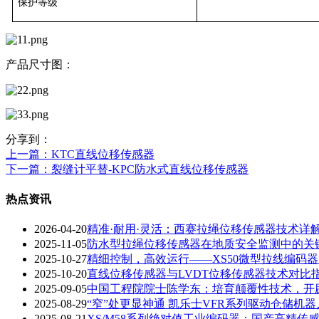
保护等级
产品尺寸图：
分享到：
上一篇
：KTC直线位移传感器
下一篇
：裂缝计平替-KPC防水式直线位移传感器
热点资讯
2026-04-20
精准·耐用·灵活：西赛拉绳位移传感器技术详
2025-11-05
防水型拉绳位移传感器在地质安全监测中的关
2025-10-27
精细控制，高效运行——XS50微型拉线编码
2025-10-20
直线位移传感器与LVDT位移传感器技术对比
2025-09-05
中国工程院院士陈学东：培育颠覆性技术，开
2025-08-29
“窄”处更显神通 凯乐士VFR系列驱动仓储机
2025-08-21
XS/M58系列绝对值工业编码器：国产高精传