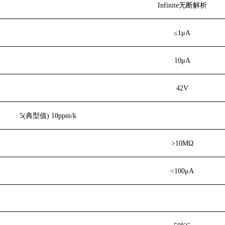
Infinite无断解析
≤1
μA
10
μA
42V
5(典型值)
10ppm/
k
>10
MΩ
<100
μA