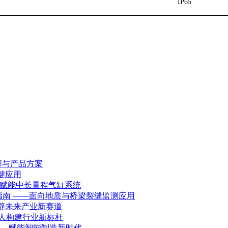
IP65
解与产品方案
键应用
器赋能中长量程气缸系统
指南 ——面向地质与桥梁裂缝监测应用
辟未来产业新赛道
器人构建行业新标杆
感，赋能智能制造新时代