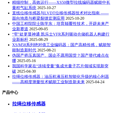
精细控制，高效运行——XS50微型拉线编码器赋能中长
量程气缸系统
2025-10-27
直线位移传感器与LVDT位移传感器技术对比指南 ——
面向地质与桥梁裂缝监测应用
2025-10-20
中国工程院院士陈学东：培育颠覆性技术，开辟未来产
业新赛道
2025-09-05
“窄”处更显神通 凯乐士VFR系列驱动仓储机器人构建行
业新标杆
2025-08-29
XS/M58系列绝对值工业编码器：国产高精传感，赋能智
能制造新时代
2025-08-21
伪国产挤压真国产、国企不愿用国货？国产替代难点在
哪
2025-05-16
我国科学家在“连续变量”集成光量子芯片领域实现新突
破
2025-04-30
拉绳位移传感器：油压机液压机智能化升级的核心利器
——高精度测量技术赋能工业制造新未来
2025-04-24
产品中心
拉绳位移传感器