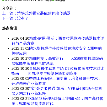
分享到：
上一篇
：滑块式外置安装磁致伸缩传感器
下一篇
：没有了
热点资讯
2026-04-20
精准·耐用·灵活：西赛拉绳位移传感器技术详
解与产品方案
2025-11-05
防水型拉绳位移传感器在地质安全监测中的
关键应用
2025-10-27
精细控制，高效运行——XS50微型拉线编码
器赋能中长量程气缸系统
2025-10-20
直线位移传感器与LVDT位移传感器技术对比
指南 ——面向地质与桥梁裂缝监测应用
2025-09-05
中国工程院院士陈学东：培育颠覆性技术，
开辟未来产业新赛道
2025-08-29
“窄”处更显神通 凯乐士VFR系列驱动仓储机
器人构建行业新标杆
2025-08-21
XS/M58系列绝对值工业编码器：国产高精传
感，赋能智能制造新时代