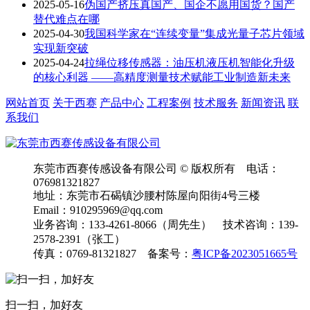
2025-05-16
伪国产挤压真国产、国企不愿用国货？国产
替代难点在哪
2025-04-30
我国科学家在“连续变量”集成光量子芯片领域
实现新突破
2025-04-24
拉绳位移传感器：油压机液压机智能化升级
的核心利器 ——高精度测量技术赋能工业制造新未来
网站首页
关于西赛
产品中心
工程案例
技术服务
新闻资讯
联
系我们
东莞市西赛传感设备有限公司 © 版权所有 电话：
076981321827
地址：东莞市石碣镇沙腰村陈屋向阳街4号三楼
Email：910295969@qq.com
业务咨询：133-4261-8066（周先生） 技术咨询：139-
2578-2391（张工）
传真：0769-81321827 备案号：
粤ICP备2023051665号
扫一扫，加好友