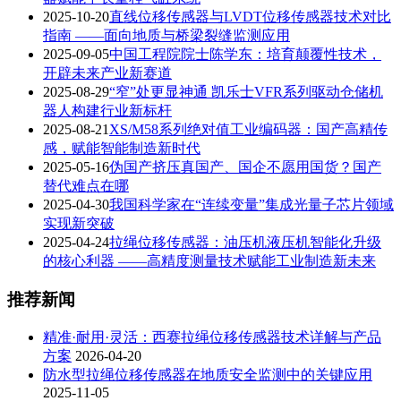
2025-10-20
直线位移传感器与LVDT位移传感器技术对比
指南 ——面向地质与桥梁裂缝监测应用
2025-09-05
中国工程院院士陈学东：培育颠覆性技术，
开辟未来产业新赛道
2025-08-29
“窄”处更显神通 凯乐士VFR系列驱动仓储机
器人构建行业新标杆
2025-08-21
XS/M58系列绝对值工业编码器：国产高精传
感，赋能智能制造新时代
2025-05-16
伪国产挤压真国产、国企不愿用国货？国产
替代难点在哪
2025-04-30
我国科学家在“连续变量”集成光量子芯片领域
实现新突破
2025-04-24
拉绳位移传感器：油压机液压机智能化升级
的核心利器 ——高精度测量技术赋能工业制造新未来
推荐新闻
精准·耐用·灵活：西赛拉绳位移传感器技术详解与产品
方案
2026-04-20
防水型拉绳位移传感器在地质安全监测中的关键应用
2025-11-05