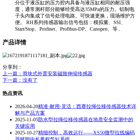
分位于液压缸的压力腔内具备与液压缸相同的耐压强
度，通常测杆部分能够经受高达35MPa的压力。铝制电
子头内集成了信号处理电路。可快速更换，现场维护方
便。 RH系列传感器输出信号包括：模拟量、SSI、
Start/Stop、Profinet、Profibus-DP、Canopen、等 .
产品详情
分享到：
上一篇
：滑块式外置安装磁致伸缩传感器
下一篇
：没有了
热点资讯
2026-04-20
精准·耐用·灵活：西赛拉绳位移传感器技术详
解与产品方案
2025-11-05
防水型拉绳位移传感器在地质安全监测中的
关键应用
2025-10-27
精细控制，高效运行——XS50微型拉线编码
器赋能中长量程气缸系统