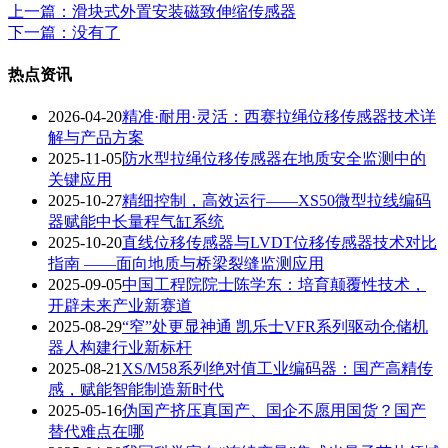
上一篇
：滑块式外置安装磁致伸缩传感器
下一篇
：没有了
热点资讯
2026-04-20
精准·耐用·灵活：西赛拉绳位移传感器技术详
解与产品方案
2025-11-05
防水型拉绳位移传感器在地质安全监测中的
关键应用
2025-10-27
精细控制，高效运行——XS50微型拉线编码
器赋能中长量程气缸系统
2025-10-20
直线位移传感器与LVDT位移传感器技术对比
指南 ——面向地质与桥梁裂缝监测应用
2025-09-05
中国工程院院士陈学东：培育颠覆性技术，
开辟未来产业新赛道
2025-08-29
“窄”处更显神通 凯乐士VFR系列驱动仓储机
器人构建行业新标杆
2025-08-21
XS/M58系列绝对值工业编码器：国产高精传
感，赋能智能制造新时代
2025-05-16
伪国产挤压真国产、国企不愿用国货？国产
替代难点在哪