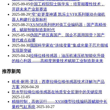
2025-09-05
中国工程院院士陈学东：培育颠覆性技术，
开辟未来产业新赛道
2025-08-29
“窄”处更显神通 凯乐士VFR系列驱动仓储机
器人构建行业新标杆
2025-08-21
XS/M58系列绝对值工业编码器：国产高精传
感，赋能智能制造新时代
2025-05-16
伪国产挤压真国产、国企不愿用国货？国产
替代难点在哪
2025-04-30
我国科学家在“连续变量”集成光量子芯片领域
实现新突破
2025-04-24
拉绳位移传感器：油压机液压机智能化升级
的核心利器 ——高精度测量技术赋能工业制造新未来
推荐新闻
精准·耐用·灵活：西赛拉绳位移传感器技术详解与产品
方案
2026-04-20
防水型拉绳位移传感器在地质安全监测中的关键应用
2025-11-05
精细控制，高效运行——XS50微型拉线编码器赋能中长
量程气缸系统
2025-10-27