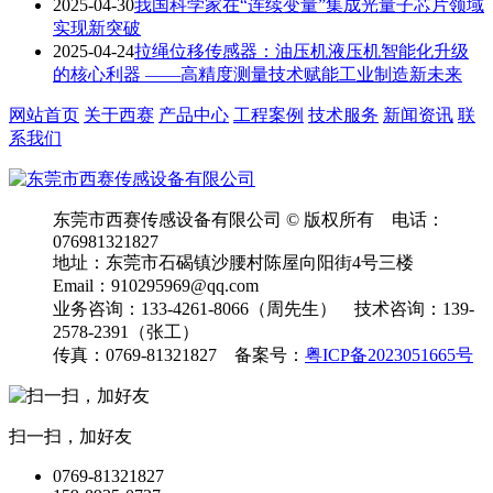
2025-04-30
我国科学家在“连续变量”集成光量子芯片领域
实现新突破
2025-04-24
拉绳位移传感器：油压机液压机智能化升级
的核心利器 ——高精度测量技术赋能工业制造新未来
网站首页
关于西赛
产品中心
工程案例
技术服务
新闻资讯
联
系我们
东莞市西赛传感设备有限公司 © 版权所有 电话：
076981321827
地址：东莞市石碣镇沙腰村陈屋向阳街4号三楼
Email：910295969@qq.com
业务咨询：133-4261-8066（周先生） 技术咨询：139-
2578-2391（张工）
传真：0769-81321827 备案号：
粤ICP备2023051665号
扫一扫，加好友
0769-81321827