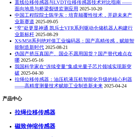
直线位移传感器与LVDT位移传感器技术对比指南 ——
面向地质与桥梁裂缝监测应用
2025-10-20
中国工程院院士陈学东：培育颠覆性技术，开辟未来产
业新赛道
2025-09-05
“窄”处更显神通 凯乐士VFR系列驱动仓储机器人构建行
业新标杆
2025-08-29
XS/M58系列绝对值工业编码器：国产高精传感，赋能智
能制造新时代
2025-08-21
伪国产挤压真国产、国企不愿用国货？国产替代难点在
哪
2025-05-16
我国科学家在“连续变量”集成光量子芯片领域实现新突
破
2025-04-30
拉绳位移传感器：油压机液压机智能化升级的核心利器
——高精度测量技术赋能工业制造新未来
2025-04-24
产品中心
拉绳位移传感器
磁致伸缩传感器