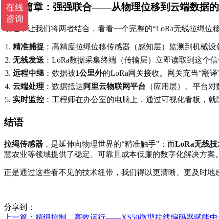
第三篇章：强强联合——从物理位移到云端数据的
现在，让我们将两者结合，看看一个完整的“LoRa无线拉绳位
精准捕捉
：高精度拉绳位移传感器（感知层）监测到机械设
无线发送
：LoRa数据采集终端（传输层）立即读取到这个
远程中继
：数据被
1公里外
的LoRa网关接收。网关充当“翻译
云端处理
：数据抵达
阿里云物联网平台
（应用层）。平台对
实时监控
：工程师在办公室的电脑上，通过可视化看板，就
结语
拉绳传感器
，是延伸向物理世界的“精准触手”；而
LoRa无线
慧农业等领域提供了稳定、可靠且成本低廉的数字化解决方案
正是通过这些看不见的技术纽带，我们得以更清晰、更及时地
分享到：
上一篇
：精细控制，高效运行——XS50微型拉线编码器赋能