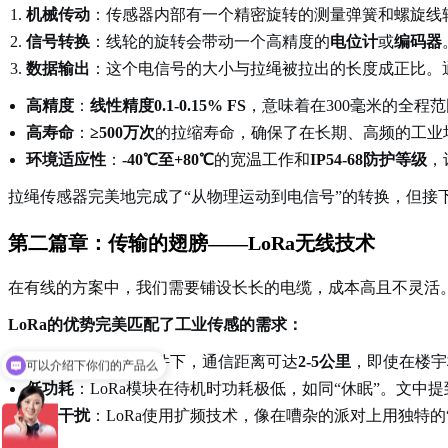
机械传动
：传感器内部有一个精密旋转的测量弹簧和螺旋线
信号转换
：线轮的旋转会带动一个高精度的
电位计
或
编码器
数据输出
：这个电信号的大小与拉绳被拉出的长度成正比。
高精度
：
线性精度0.1-0.15% FS
，意味着在300毫米的全程
高寿命
：
≥500万次
的拉缩寿命，确保了在长期、高频的工业
环境适应性
：
-40℃至+80℃
的宽温工作和
IP54-68防护等级
，
拉绳传感器完美地完成了“从物理运动到电信号”的转换，但接
第二篇章：传输的翅膀——LoRa无线技术
在有线的方案中，我们需要铺设长长的电缆，成本高且不灵活。而传
LoRa的优势完美匹配了工业传感的需求：
可以介绍下你们的产品么
远距离
：在视距条件下，通信距离可达
2-5公里
，即使在楼宇
你们是怎么收费的呢
低功耗
：LoRa模块在待机时功耗极低，如同“休眠”。文中提
强抗干扰
：LoRa使用扩频技术，像在嘈杂的派对上用独特