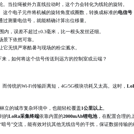
轮。当拉绳被外力直线拉动时，这个力会转化为线轮的旋转。
。这个电子元件将机械的旋转角度或圈数，转换成标准的
电信号
通过测量电信号，就能精确计算出位移量。
范围内，误差不超过±0.3毫米，比一根头发丝还细。
场景下依然可靠。
让它无惧严寒酷暑与现场的粉尘溅水。
下来，如何将这个信号传送到远方的控制室或云端？
统的Wi-Fi传输距离短，4G/5G模块功耗又太高。这时，
L
林立的城市复杂环境中，也能轻松覆盖
1公里以上
。
到的
LoRa采集终端
依靠内置的
2000mAh锂电池
，在配置合理的
的“暗号”交流，能有效对抗其他无线信号的干扰，保证数据传输的