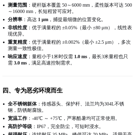
测量范围
：硬杆版本覆盖 50～6000 mm，柔性版本可达 500
～16000 mm，长短程皆可应对。
分辨率
：高达
1 μm
，捕捉最细微的位置变化。
非线性度
：优于满量程的 ±0.05%（最小 ±80 μm），线性表
现优异。
重复精度
：优于满量程的 ±0.002%（最小 ±2.5 μm），多次
测量一致性极佳。
响应速度
：量程小于1米时仅需
1.0 ms
，最长3米量程也只
需
3.0 ms
，满足高速控制需求。
四、专为恶劣环境而生
全不锈钢躯体
：传感器头、保护杆、法兰均为304L不锈
钢，防锈耐腐蚀。
宽温工作
：-40℃ ～ +75℃，严寒酷暑均可正常使用。
高防护等级
：IP67，完全防尘，可短时浸水。
超强耐压
：连续耐压 35 MPa，峰值可达 70 MPa，适用于高