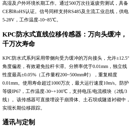
高湿及户外环境长期工作。通过500万次往返疲劳测试，具备
CE和RoHS认证。信号同样支持RS485及主流工业总线，供电
5-28V，工作温度-10~85℃。
KPC防水式直线位移传感器：万向头缓冲，
千万次寿命
KPC防水式系列采用带侧向受力缓冲的万向接头，允许±12.5°
角度偏差，有效避免拉杆卡滞。分辨率优于0.01mm，独立线
性度最高±0.05%（工作量程200~500mm时），重复精度
0.01mm。使用寿命超过1000万次，最大运行速度10m/s。防护
等级IP67，工作温度-30~+100℃，支持电压/电流模块（2线/3
线）。该传感器可直接埋设于崩滑体、土石坝或隧道衬砌中，
实现长期位移跟踪。
通讯与定制