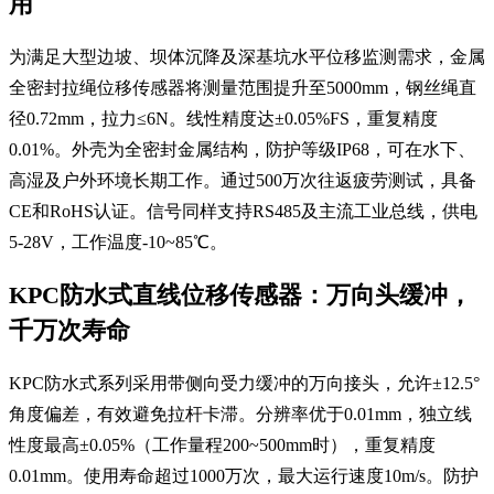
用
为满足大型边坡、坝体沉降及深基坑水平位移监测需求，金属
全密封拉绳位移传感器将测量范围提升至5000mm，钢丝绳直
径0.72mm，拉力≤6N。线性精度达±0.05%FS，重复精度
0.01%。外壳为全密封金属结构，防护等级IP68，可在水下、
高湿及户外环境长期工作。通过500万次往返疲劳测试，具备
CE和RoHS认证。信号同样支持RS485及主流工业总线，供电
5-28V，工作温度-10~85℃。
KPC防水式直线位移传感器：万向头缓冲，
千万次寿命
KPC防水式系列采用带侧向受力缓冲的万向接头，允许±12.5°
角度偏差，有效避免拉杆卡滞。分辨率优于0.01mm，独立线
性度最高±0.05%（工作量程200~500mm时），重复精度
0.01mm。使用寿命超过1000万次，最大运行速度10m/s。防护