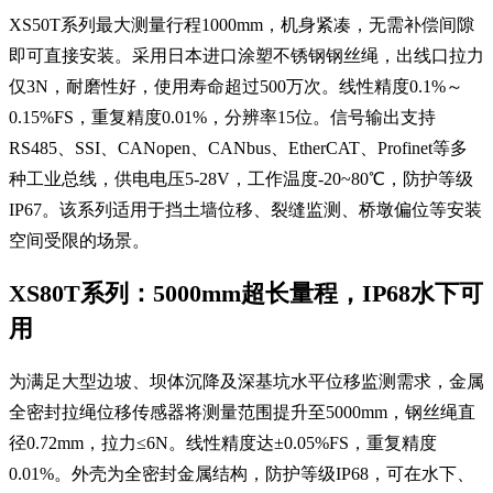
XS50T系列最大测量行程1000mm，机身紧凑，无需补偿间隙
即可直接安装。采用日本进口涂塑不锈钢钢丝绳，出线口拉力
仅3N，耐磨性好，使用寿命超过500万次。线性精度0.1%～
0.15%FS，重复精度0.01%，分辨率15位。信号输出支持
RS485、SSI、CANopen、CANbus、EtherCAT、Profinet等多
种工业总线，供电电压5-28V，工作温度-20~80℃，防护等级
IP67。该系列适用于挡土墙位移、裂缝监测、桥墩偏位等安装
空间受限的场景。
XS80T系列：5000mm超长量程，IP68水下可
用
为满足大型边坡、坝体沉降及深基坑水平位移监测需求，金属
全密封拉绳位移传感器将测量范围提升至5000mm，钢丝绳直
径0.72mm，拉力≤6N。线性精度达±0.05%FS，重复精度
0.01%。外壳为全密封金属结构，防护等级IP68，可在水下、