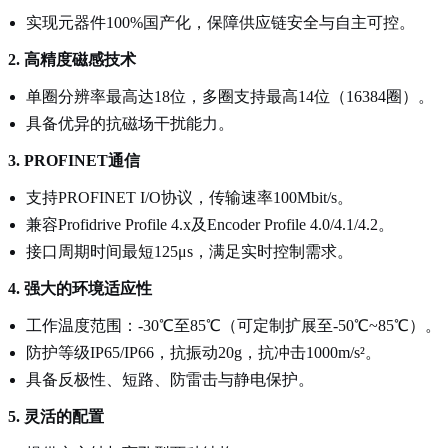
实现元器件100%国产化，保障供应链安全与自主可控。
2. 高精度磁感技术
单圈分辨率最高达18位，多圈支持最高14位（16384圈）。
具备优异的抗磁场干扰能力。
3. PROFINET通信
支持PROFINET I/O协议，传输速率100Mbit/s。
兼容Profidrive Profile 4.x及Encoder Profile 4.0/4.1/4.2。
接口周期时间最短125μs，满足实时控制需求。
4. 强大的环境适应性
工作温度范围：-30℃至85℃（可定制扩展至-50℃~85℃）。
防护等级IP65/IP66，抗振动20g，抗冲击1000m/s²。
具备反极性、短路、防雷击与静电保护。
5. 灵活的配置