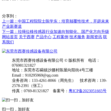
分享到：
上一篇
：中国工程院院士陈学东：培育颠覆性技术，开辟未来
产业新赛道
下一篇
：拉绳位移传感器行业加速向智能化、国产化方向升级
网站首页
关于西赛
产品中心
工程案例
技术服务
新闻资讯
联
系我们
东莞市西赛传感设备有限公司 © 版权所有 电话：
076981321827
地址：东莞市石碣镇沙腰村陈屋向阳街4号三楼
Email：910295969@qq.com
业务咨询：133-4261-8066（周先生） 技术咨询：139-
2578-2391（张工）
传真：0769-81321827 备案号：
粤ICP备2023051665号
扫一扫，加好友