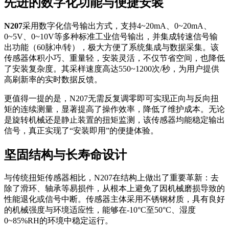
先进的数字化功能与便捷安装
N207
采用数字化信号输出方式，支持4~20mA、0~20mA、
0~5V、0~10V等多种标准工业信号输出，并集成转速信号输
出功能（60脉冲/转），极大方便了系统集成与数据采集。该
传感器体积小巧、重量轻，安装灵活，不仅节省空间，也降低
了安装复杂度。其采样速度高达550~1200次/秒，为用户提供
高刷新率的实时数据反馈。
更值得一提的是，N207无需反复调零即可实现正向与反向扭
矩的连续测量，显著提高了操作效率，降低了维护成本。无论
是旋转机械还是静止装置的扭矩监测，该传感器均能稳定输出
信号，真正实现了“安装即用”的便捷体验。
坚固结构与长寿命设计
与传统扭矩传感器相比，N207在结构上做出了重要革新：去
除了滑环、轴承等易损件，从根本上避免了因机械磨损导致的
性能退化或信号中断。传感器主体采用不锈钢材质，具有良好
的机械强度与环境适应性，能够在-10°C至50°C、湿度
0~85%RH的环境中稳定运行。