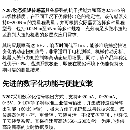
N207动态扭矩传感器
具备极强的抗干扰能力和高达0.5%FS的
非线性精度，在不同工况下仍保持出色的稳定性。该传感器支
持0~200N·m的宽量程测量，并可根据实际需要选择多种量程
型号，包括0.05N·m至5N·m等多种规格，充分满足从微小扭矩
监测到大扭矩检测的多层次应用需求。
其响应频率高达1kHz，响应时间低至1ms，能够准确捕捉快速
变化的动态扭矩信号，非常适用于电机测试、机械传动分析、
机器人关节力矩控制等高动态应用场景。同时，该产品年稳定
性优于0.3%，温漂系数极低，即便在恶劣环境下仍能保持长
期可靠的测量结果。
先进的数字化功能与便捷安装
N207
采用数字化信号输出方式，支持4~20mA、0~20mA、
0~5V、0~10V等多种标准工业信号输出，并集成转速信号输
出功能（60脉冲/转），极大方便了系统集成与数据采集。该
传感器体积小巧、重量轻，安装灵活，不仅节省空间，也降低
了安装复杂度。其采样速度高达550~1200次/秒，为用户提供
高刷新率的实时数据反馈。