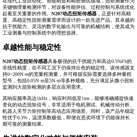
在现代工业自动化、智能制造和精密测试领域，扭矩测量作为
关键物理量检测环节，对设备性能评估、过程控制与系统优化
起着至关重要的作用。
N207动态扭矩传感器
，正是针对高精
度、高稳定性扭矩测量需求而设计的一款先进产品。其卓越的
抗干扰能力、灵活的数字化输出与可靠的机械结构，使其成为
工业测量与控制系统中的理想选择。
卓越性能与稳定性
N207动态扭矩传感器
具备极强的抗干扰能力和高达0.5%FS的
非线性精度，在不同工况下仍保持出色的稳定性。该传感器支
持0~200N·m的宽量程测量，并可根据实际需要选择多种量程
型号，包括0.05N·m至5N·m等多种规格，充分满足从微小扭矩
监测到大扭矩检测的多层次应用需求。
其响应频率高达1kHz，响应时间低至1ms，能够准确捕捉快速
变化的动态扭矩信号，非常适用于电机测试、机械传动分析、
机器人关节力矩控制等高动态应用场景。同时，该产品年稳定
性优于0.3%，温漂系数极低，即便在恶劣环境下仍能保持长
期可靠的测量结果。