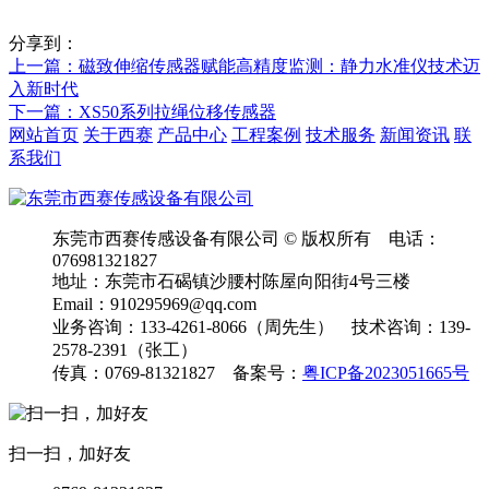
分享到：
上一篇
：磁致伸缩传感器赋能高精度监测：静力水准仪技术迈
入新时代
下一篇
：XS50系列拉绳位移传感器
网站首页
关于西赛
产品中心
工程案例
技术服务
新闻资讯
联
系我们
东莞市西赛传感设备有限公司 © 版权所有 电话：
076981321827
地址：东莞市石碣镇沙腰村陈屋向阳街4号三楼
Email：910295969@qq.com
业务咨询：133-4261-8066（周先生） 技术咨询：139-
2578-2391（张工）
传真：0769-81321827 备案号：
粤ICP备2023051665号
扫一扫，加好友